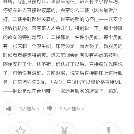
会所，导航直接可以，遂驱车前往，进去有个小停车场，
停好车进去直接说按摩的，会带你去二楼（因为最近严
打，二楼平时都是关着的，是密码锁的防盗门——这安全
指数抗抗的，只有来人才会开门，特别说一下，那个领班
的那女的特别漂亮），二楼都是一件件小房间，每个房间
有一张床和一个卫生间，床旁边是一面大镜子，做服务的
时候看着感觉特别爽。进去房间会问有没有熟悉的技师，
随便安排了个，还不错，确认好了以后，直接脱光光陪洗
了，可惜没有浴缸，只能淋浴，洗完后直接躺床上进行服
务，正常流程先B面，再A面，中间也可以谈价格直接ML
——据说是现在台州唯一一家还有服务的店家了，尴尬！
0
人推荐 >
0
人不推荐 >