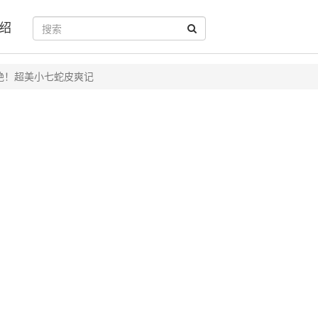
绍
艳！超美小七蛇皮爽记