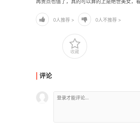
再贵点也值了，真的可以算的上是绝世美女，
0
人推荐 >
0
人不推荐 >
收藏
评论