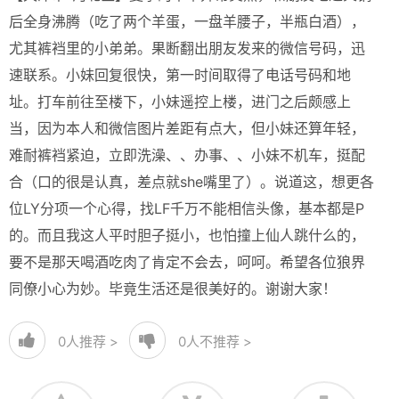
后全身沸腾（吃了两个羊蛋，一盘羊腰子，半瓶白酒），
尤其裤裆里的小弟弟。果断翻出朋友发来的微信号码，迅
速联系。小妹回复很快，第一时间取得了电话号码和地
址。打车前往至楼下，小妹遥控上楼，进门之后颇感上
当，因为本人和微信图片差距有点大，但小妹还算年轻，
难耐裤裆紧迫，立即洗澡、、办事、、小妹不机车，挺配
合（口的很是认真，差点就she嘴里了）。说道这，想更各
位LY分项一个心得，找LF千万不能相信头像，基本都是P
的。而且我这人平时胆子挺小，也怕撞上仙人跳什么的，
要不是那天喝酒吃肉了肯定不会去，呵呵。希望各位狼界
同僚小心为妙。毕竟生活还是很美好的。谢谢大家！
0
人推荐 >
0
人不推荐 >