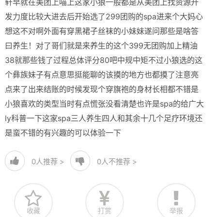
轩早就在美团上喵上这家小狼一般都是从美团上找资源开
发力度比较大进去后开始选了299团购的spa进来个大妈心
想这不对啊外面有穿黑裙子丝袜的小妹妹遂问那些是啥答
曰养生！对了哥们就是来养生的这个399无团购加上精油
38就那些钱了过程总体评分80吧中规中矩不过小狼选的这
个彝族妹子有点意思挺能聊的该摸的地方也都摸了注意亮
点来了出来结账的时候发现个穿旗袍的身材长相都不错是
小狼喜欢的类型当时有点慌张没看清楚也许是spa的给广大
ly科普一下这家spa三人养生四人和其余十几个足疗环境还
是蛮不错的有兴趣的可以体验一下
0
人推荐 >
0
人不推荐 >
收藏
打赏
举报