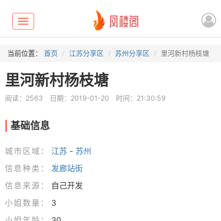
Toggle
navigation
当前位置：
首页
江苏分享区
苏州分享区
里河新村杨枝塘
里河新村杨枝塘
阅读：2563
日期：2019-01-20
时间：21:30:59
基础信息
城市区域：
江苏
-
苏州
信息种类：
发廊站街
信息来源：
自己开发
小姐数量：
3
小姐年龄：
30