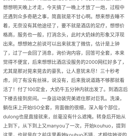
想想明天晚上才走，今天搞了一晚上才放了一炮，过程中
还遇到众多奇葩之事，简直就是不甘心啊。想来想去睡不
着，无奈没有其他途径了，要不就是酒店的足疗，想想价
格高，服务也一般，打消念头，此时大奶妹的形象又浮现
出来。想想她之前说可以出来就发了微信，估计是上钟
了，过了一会回了消息，询价询内容，回答可全套，本来
觉得不便宜，后来想想比酒店没服务的2000网红好多了，
尤其是那对晃来晃去的豪乳，让人意犹未尽！三十秒考
虑，问了有没有丝袜，说没有，后来我说道路不够那就看
活了！付了100定金，大奶牛五分钟内就出发了。到酒店后
下楼去接到房间。一身运动装完美遮住那对巨乳。洗澡，
躺在床上开始ISO全套，背面做的很细，深入每个部位，
dulong也是直接就来，丝毫没有什么遮掩。转身后开始从
上到下，从下到上又manyou了一次，开始kouhuo，提到
这里，也就是在之前店里看她kouhuo不错，才相信她说的