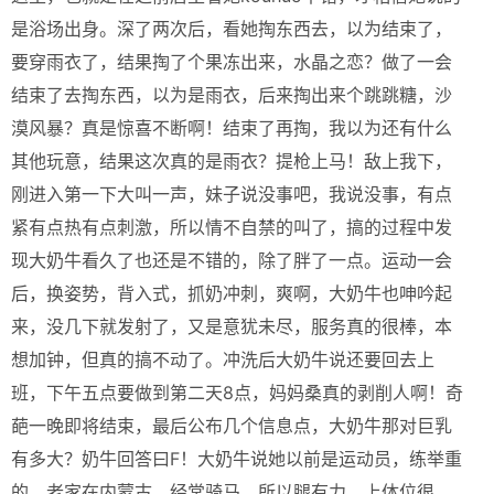
是浴场出身。深了两次后，看她掏东西去，以为结束了，
要穿雨衣了，结果掏了个果冻出来，水晶之恋？做了一会
结束了去掏东西，以为是雨衣，后来掏出来个跳跳糖，沙
漠风暴？真是惊喜不断啊！结束了再掏，我以为还有什么
其他玩意，结果这次真的是雨衣？提枪上马！敌上我下，
刚进入第一下大叫一声，妹子说没事吧，我说没事，有点
紧有点热有点刺激，所以情不自禁的叫了，搞的过程中发
现大奶牛看久了也还是不错的，除了胖了一点。运动一会
后，换姿势，背入式，抓奶冲刺，爽啊，大奶牛也呻吟起
来，没几下就发射了，又是意犹未尽，服务真的很棒，本
想加钟，但真的搞不动了。冲洗后大奶牛说还要回去上
班，下午五点要做到第二天8点，妈妈桑真的剥削人啊！奇
葩一晚即将结束，最后公布几个信息点，大奶牛那对巨乳
有多大？奶牛回答曰F！大奶牛说她以前是运动员，练举重
的，老家在内蒙古，经常骑马，所以腿有力，上体位很