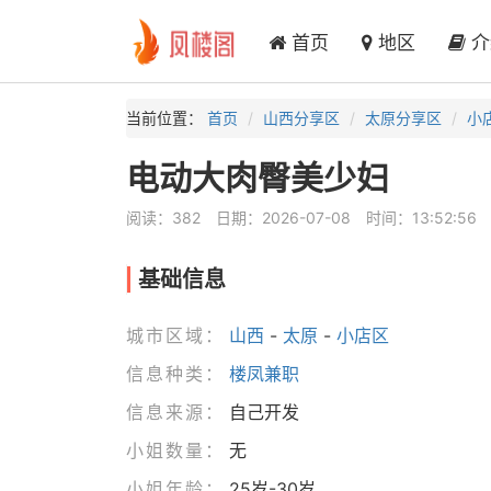
首页
地区
介
当前位置：
首页
山西分享区
太原分享区
小
电动大肉臀美少妇
阅读：382
日期：2026-07-08
时间：13:52:56
基础信息
城市区域：
山西
-
太原
-
小店区
信息种类：
楼凤兼职
信息来源：
自己开发
小姐数量：
无
小姐年龄：
25岁-30岁