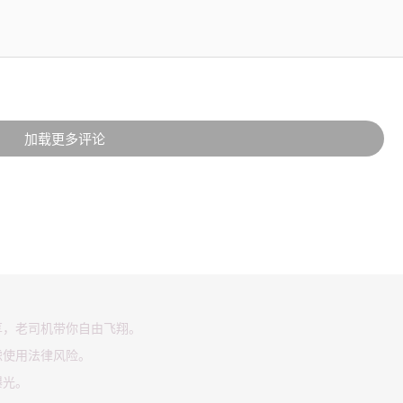
加载更多评论
享，老司机带你自由飞翔。
虑使用法律风险。
曝光。