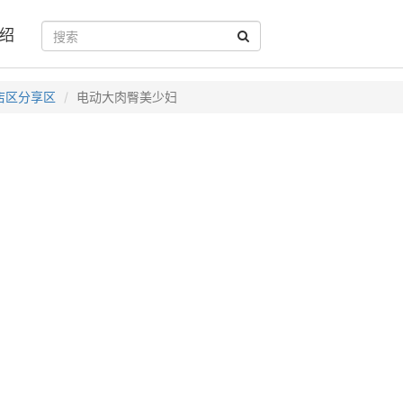
绍
店区分享区
电动大肉臀美少妇