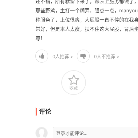
还不错，所有就留下来了，课表上服务都做了
那些野鸡，主打一个糊弄，强点一点，manyo
种服务了，上位很爽，大屁股一直不停的在我
常好，但是本人太瘦，扶不住这大屁股，背后
尊！
0
人推荐 >
0
人不推荐 >
收藏
评论