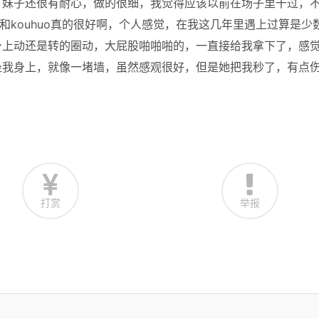
，妹子还很有耐心，做的很细，我觉得应该以前在场子里干过，
u和kouhuo真的很好啊，个人感觉，在我这几年里遇上过算是少
身上动还是转的圈动，大屁股啪啪啪的，一直接给我拿下了，感
坐我身上，就像一堵墙，虽然感观很好，但是她把我秒了，有点
打赏
举报