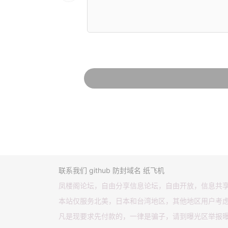
联系我们
github
防封域名
纸飞机
凤楼阁论坛，自由分享信息论坛，自由开放，信息共
本站仅服务北美，日本和台湾地区，其他地区用户考
凡是现要求先付款的，一律是骗子，请到曝光区举报