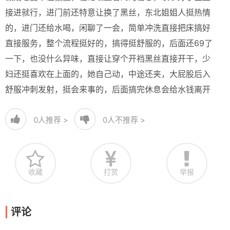
接进就行，进门前还特意让换了黑丝，东北姐姐人挺热情
的，进门还给水喝，闲聊了一会，简单冲洗直接把床搞好
直接服务，整个流程挺好的，搞得挺舒服的，后面还69了
一下，也没什么异味，直接让穿个开裆黑丝直接开干，少
妇还挺喜欢在上面的，她自己动，中途还夹，大屁股后入
舒服冲刺发射，挺会来事的，后面搞完休息会给水钱离开
0
人推荐 >
0
人不推荐 >
收藏
打赏
举报
评论