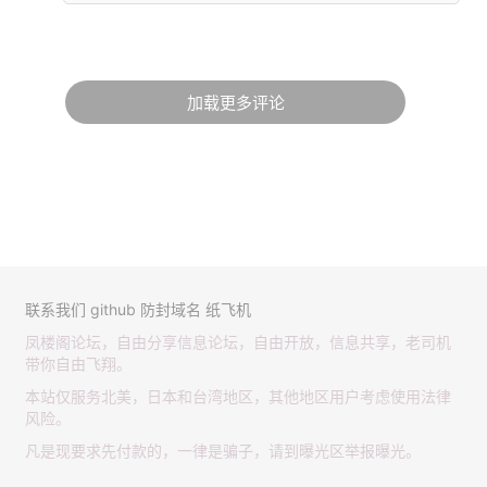
加载更多评论
联系我们
github
防封域名
纸飞机
凤楼阁论坛，自由分享信息论坛，自由开放，信息共享，老司机
带你自由飞翔。
本站仅服务北美，日本和台湾地区，其他地区用户考虑使用法律
风险。
凡是现要求先付款的，一律是骗子，请到曝光区举报曝光。