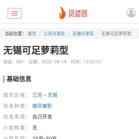
Toggle
navigation
当前位置：
首页
江苏分享区
无锡分享区
无锡可足萝莉型
无锡可足萝莉型
阅读：967
日期：2025-08-14
时间：13:02:57
基础信息
城市区域：
江苏
-
无锡
信息种类：
楼凤兼职
信息来源：
自己开发
小姐数量：
无
小姐年龄：
25岁-30岁