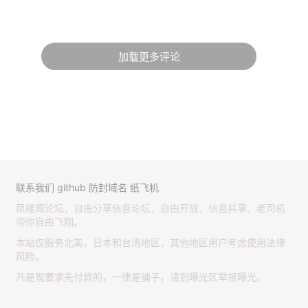
加载更多评论
联系我们
github
防封域名
纸飞机
凤楼阁论坛，自由分享信息论坛，自由开放，信息共享，老司机
带你自由飞翔。
本站仅服务北美，日本和台湾地区，其他地区用户考虑使用法律
风险。
凡是现要求先付款的，一律是骗子，请到曝光区举报曝光。