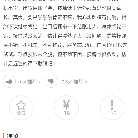
机出货，出货后聊了会，技师话里话外那意思说时间真
长、真大，要是啪啪啪肯定不错，我心想卧槽有门啊，相
约下次继续找她，出门后拥抱一下结账走人。总体感觉不
错，技师说没大活，估计得混熟了大活没问题，优势技师
活不错，不机车，不乱推荐，服务态度好，广大LY可以去
试试。缺点技师未全脱，摸不到下面，摸胸也挺费劲，估
计最近管的严不敢脱吧。
0
人推荐 >
0
人不推荐 >
收藏
打赏
举报
评论