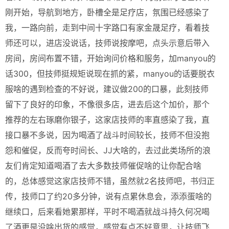
刚开始，导航到地方，卧槽全是足疗店，氛围已经感染了
我，一路向前，走到中间十字路口有家金晟足疗，看着技
师还可以，进店没说话，技师说按摩吧，点头示意后带入
房间，房间布置不错，开始询问价格和服务，加manyou的
话300，但技师挺规矩说现在抓的紧，manyou的话要脱衣
服啥的遇到检查的不好说，建议做200的口暴，此刻技师
留下了良好的印象，不像很多店，进去后这个加价，那个
推荐的左右琢磨你银子，这家店技师的率直感染了我，直
接口暴不多说，因为喝酒了战斗时间较长，技师不但没抱
怨和催促，反而夸时间长、JJ大啥的，去过此类场所的浪
友们肯定知道喝酒了去大多数技师催促啥的让你配合啥
的，总体感觉这家店技师不错，虽然就2名技师吧，书归正
传，技师口了约20多分钟，说有点累休息会，添添蛋啥的
继续口，后来看她累那样，平时不喝酒就战斗持久何况喝
了酒更是没啥出货的感觉，感觉有点不好意思，让技师飞