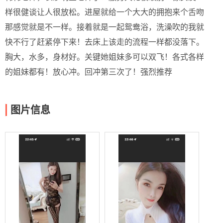
样很健谈让人很放松。进屋就给一个大大的拥抱来个舌吻
那感觉就是不一样。接着就是一起鸳鸯浴，洗澡吹的我就
快不行了赶紧停下来！去床上该走的流程一样都没落下。
胸大，水多，身材好。关键她姐妹多可以双飞！各式各样
的姐妹都有！放心冲。回冲第三次了！强烈推荐
图片信息