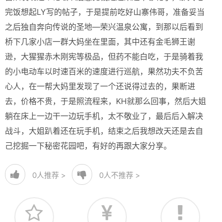
完饭想起LY写的帖子，于是提前吃好山寨伟哥，准备妥当
之后独自奔向传说的圣地—荣兴温泉公寓，到那以后看到
桥下几家小店一群大妈坐在里面，其中还有金毛狮王谢
逊，大猩猩赤木刚宪等极品，但药不能白吃，于是骑着我
的小电动车以时速百米的速度进行巡航，果然功夫不负苦
心人，在一帮大妈里发现了一个还说得过去的，果断进
去，价格不贵，于是照流程来，KH就那么回事，然后大姐
躺在床上一边干一边玩手机，太不敬业了，最后后入解决
战斗，大姐趴着还在玩手机，结束之后我想改天还是去自
己挖掘一下秘密花园吧，有好的再跟大家分享。
0
人推荐 >
0
人不推荐 >