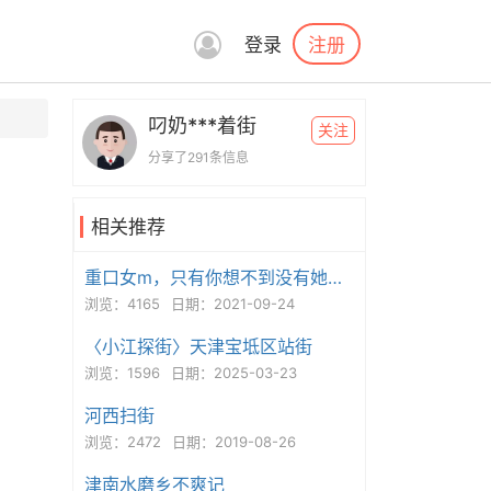
注册
登录
叼奶***着街
关注
分享了291条信息
相关推荐
重口女m，只有你想不到没有她做不到！
浏览：4165
日期：2021-09-24
〈小江探街〉天津宝坻区站街
浏览：1596
日期：2025-03-23
河西扫街
浏览：2472
日期：2019-08-26
津南水磨乡不爽记