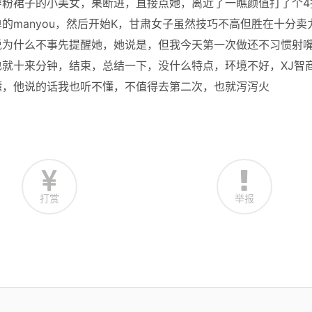
穿粉裙子的小美女，果断进，直接点她，离近了一瞧颜值打了个4
的manyou，然后开始K，甘肃女子虽然技巧不高但胜在十分卖
说为什么不事先提醒她，她说是，但我今天第一次做还不习惯射
就十来分钟，结束，总结一下，没什么特点，环境不好，XJ智
懂，他说的话我也听不懂，不值得去第二次，也就泻泻火
打赏
举报