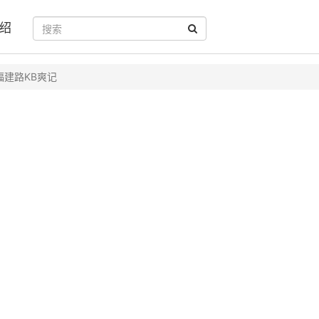
绍
福建路KB爽记