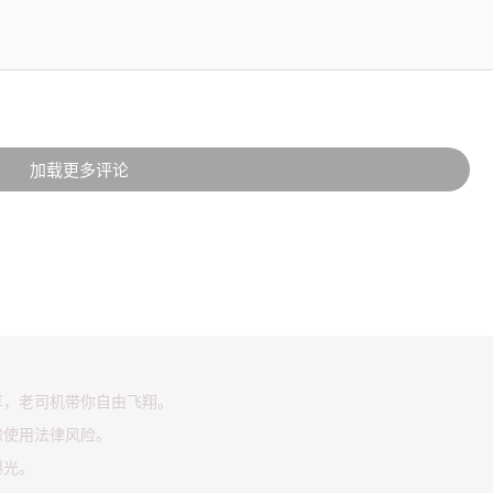
加载更多评论
享，老司机带你自由飞翔。
虑使用法律风险。
曝光。