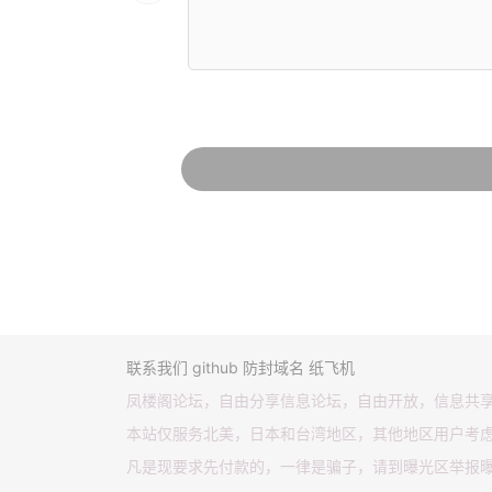
联系我们
github
防封域名
纸飞机
凤楼阁论坛，自由分享信息论坛，自由开放，信息共
本站仅服务北美，日本和台湾地区，其他地区用户考
凡是现要求先付款的，一律是骗子，请到曝光区举报