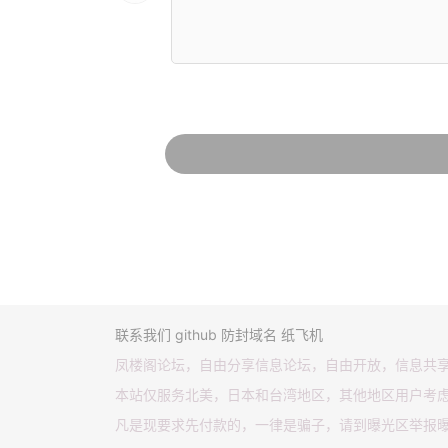
联系我们
github
防封域名
纸飞机
凤楼阁论坛，自由分享信息论坛，自由开放，信息共
本站仅服务北美，日本和台湾地区，其他地区用户考
凡是现要求先付款的，一律是骗子，请到曝光区举报