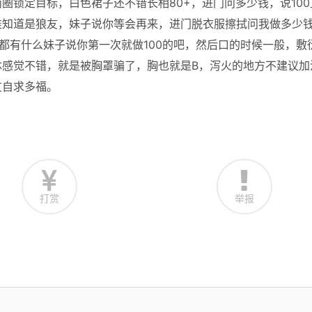
圈锁定目标，白色裙子还不错长相80+，进门问多少钱，说100
谁知道是狼友，妹子说你等会再来，进门脱衣服擦拭问我做多少
问都有什么妹子说你第一次就做100的吧，然后口的时候一般，敷
体感觉不错，就是被胸罩骗了，胸也就是B，泻火的地方不建议加
友自求多福。
打赏
举报