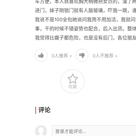
车方便，本人就喜欢胸大稍微熟女点的，溜了两
进门，妹子刚锁门就有人敲玻璃，吓我一跳，
我说不是100全包她说问我用不用加活，我就
事，干的时候不错姿势也配合，后入出货。整
我觉得比瘸子都危险，也是没有后门，各位狼
0
人推荐 >
0
人不推荐 >
收藏
评论