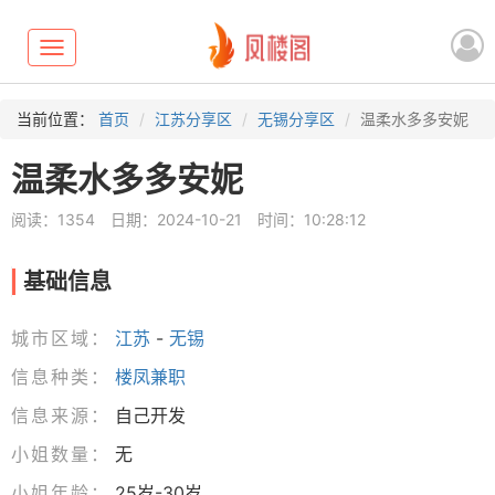
Toggle
navigation
当前位置：
首页
江苏分享区
无锡分享区
温柔水多多安妮
温柔水多多安妮
阅读：1354
日期：2024-10-21
时间：10:28:12
基础信息
城市区域：
江苏
-
无锡
信息种类：
楼凤兼职
信息来源：
自己开发
小姐数量：
无
小姐年龄：
25岁-30岁