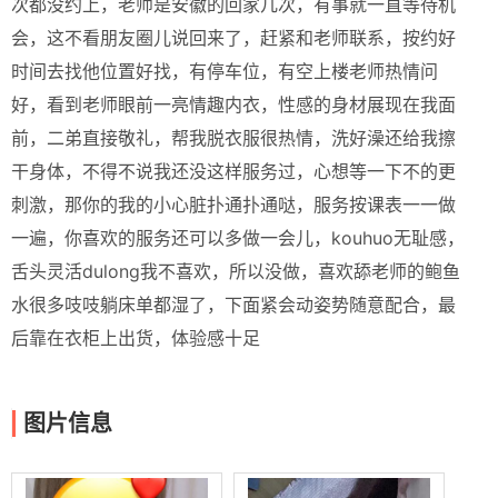
次都没约上，老师是安徽的回家几次，有事就一直等待机
会，这不看朋友圈儿说回来了，赶紧和老师联系，按约好
时间去找他位置好找，有停车位，有空上楼老师热情问
好，看到老师眼前一亮情趣内衣，性感的身材展现在我面
前，二弟直接敬礼，帮我脱衣服很热情，洗好澡还给我擦
干身体，不得不说我还没这样服务过，心想等一下不的更
刺激，那你的我的小心脏扑通扑通哒，服务按课表一一做
一遍，你喜欢的服务还可以多做一会儿，kouhuo无耻感，
舌头灵活dulong我不喜欢，所以没做，喜欢舔老师的鲍鱼
水很多吱吱躺床单都湿了，下面紧会动姿势随意配合，最
后靠在衣柜上出货，体验感十足
图片信息