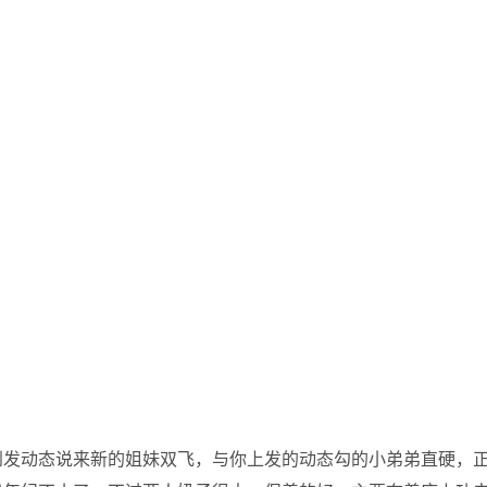
到发动态说来新的姐妹双飞，与你上发的动态勾的小弟弟直硬，