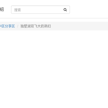
绍
中区分享区
独墅湖双飞大奶熟妇