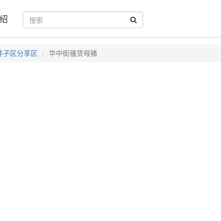
绍
井子区分享区
华中街骚货母猪