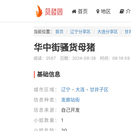
首页
地区
介
当前位置：
首页
辽宁分享区
大连分享区
甘
华中街骚货母猪
阅读：2567
日期：2024-09-28
时间：08:16:59
基础信息
城市区域：
辽宁
-
大连
-
甘井子区
信息种类：
发廊站街
信息来源：
自己开发
小姐数量：
1
小姐年龄：
20