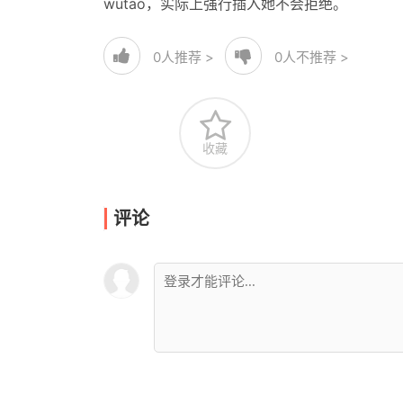
wutao，实际上强行插入她不会拒绝。
0
人推荐 >
0
人不推荐 >
收藏
评论