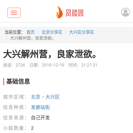
Toggle
navigation
当前位置：
首页
北京分享区
大兴区分享区
大兴解州营，良家泄欲。
大兴解州营，良家泄欲。
阅读：2726
日期：2018-12-19
时间：21:27:31
基础信息
城市区域：
北京
-
大兴区
信息种类：
发廊站街
信息来源：
自己开发
小姐数量：
2