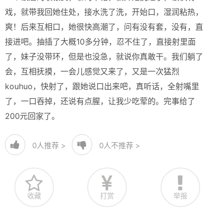
戏，就带我回她住处，接水洗了洗，开始口，湿润粘热，
爽！后来互相口，她很快高潮了，问有没有套，没有，直
接进吧。抽插了大概10多分钟，忍不住了，直接射里面
了，妹子没带环，但是也没急，就说你真敢干。我们躺了
会，互相抚摸，一会儿感觉又来了，又是一次猛烈
kouhuo，快射了，跟她说口出来吧，真听话，全射嘴里
了，一口吞掉，还说有点腥，让我少吃荤的。完事给了
200元回家了。
0
人推荐 >
0
人不推荐 >
收藏
打赏
举报