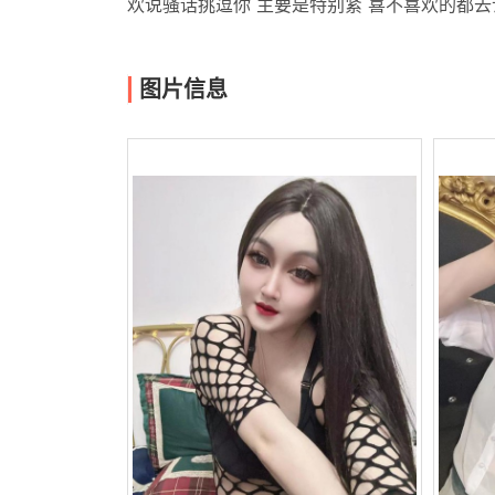
欢说骚话挑逗你 主要是特别紧 喜不喜欢的都去
图片信息