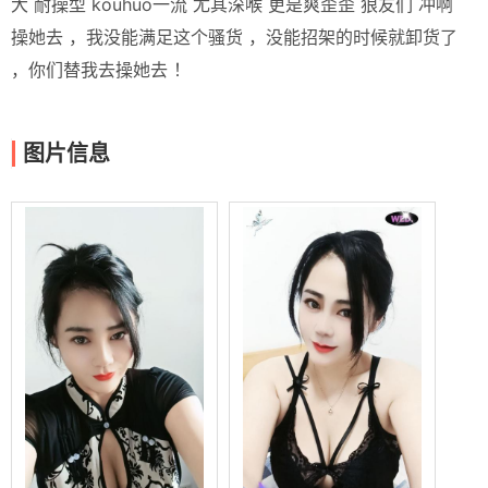
大 耐操型 kouhuo一流 尤其深喉 更是爽歪歪 狼友们 冲啊
操她去 ，我没能满足这个骚货 ，没能招架的时候就卸货了
，你们替我去操她去 ！
图片信息