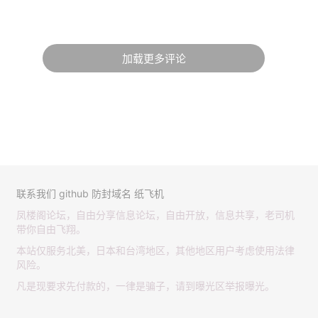
加载更多评论
联系我们
github
防封域名
纸飞机
凤楼阁论坛，自由分享信息论坛，自由开放，信息共享，老司机
带你自由飞翔。
本站仅服务北美，日本和台湾地区，其他地区用户考虑使用法律
风险。
凡是现要求先付款的，一律是骗子，请到曝光区举报曝光。