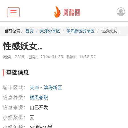
Toggle
navigation
当前位置：
首页
天津分享区
滨海新区分享区
性感妖女..
性感妖女..
阅读：2318
日期：2024-01-30
时间：11:56:52
基础信息
城市区域：
天津
-
滨海新区
信息种类：
楼凤兼职
信息来源：
自己开发
小姐数量：
无
小姐年龄：
30岁-40岁