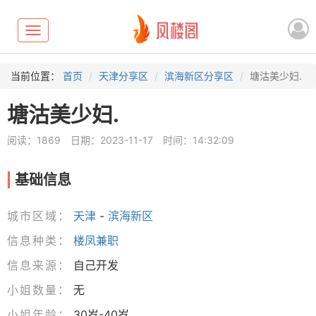
Toggle
navigation
当前位置：
首页
天津分享区
滨海新区分享区
塘沽美少妇.
塘沽美少妇.
阅读：1869
日期：2023-11-17
时间：14:32:09
基础信息
城市区域：
天津
-
滨海新区
信息种类：
楼凤兼职
信息来源：
自己开发
小姐数量：
无
小姐年龄：
30岁-40岁