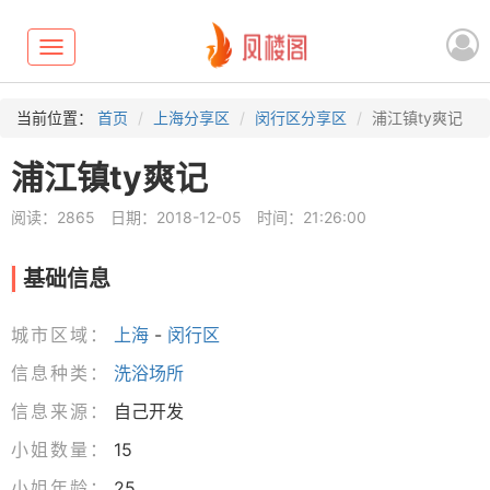
Toggle
navigation
当前位置：
首页
上海分享区
闵行区分享区
浦江镇ty爽记
浦江镇ty爽记
阅读：2865
日期：2018-12-05
时间：21:26:00
基础信息
城市区域：
上海
-
闵行区
信息种类：
洗浴场所
信息来源：
自己开发
小姐数量：
15
小姐年龄：
25