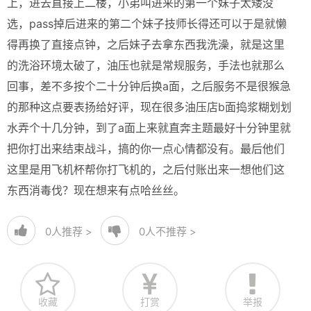
上，进去直接上二楼，小弟叫进来的第一个妹子太矮没
选，pass掉后进来的第二个妹子技师长得还可以于是就懒
得再换了直接点钟，之后妹子去拿东西我洗澡，就是这里
的洗浴环境太破了，油压也就是常规服务，手法也就那么
回事，差不多按个二十分钟后换a面，之后服务不是很猴急
的那种这点要表扬给好评，现在很多油压店b面捣浆糊划划
水弄个十几分钟，到了a面上来就直奔主题最好十分钟里就
把你打出来结束战斗，搞的你一点心情都没有。最后他们
这里是用飞机杯帮你打飞机的，之后付账出来一想他们这
东西消毒伐？现在想来有点哈丝丝。
0
人推荐 >
0
人不推荐 >
收藏
打赏
举报