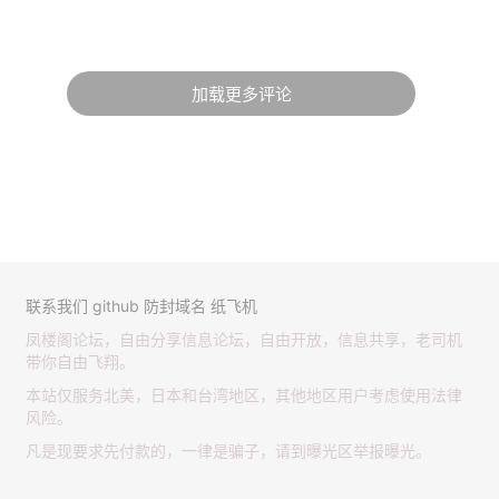
加载更多评论
联系我们
github
防封域名
纸飞机
凤楼阁论坛，自由分享信息论坛，自由开放，信息共享，老司机
带你自由飞翔。
本站仅服务北美，日本和台湾地区，其他地区用户考虑使用法律
风险。
凡是现要求先付款的，一律是骗子，请到曝光区举报曝光。