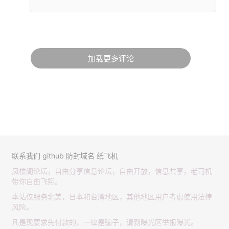
加载更多评论
联系我们
github
防封域名
纸飞机
凤楼阁论坛，自由分享信息论坛，自由开放，信息共享，老司机
带你自由飞翔。
本站仅服务北美，日本和台湾地区，其他地区用户考虑使用法律
风险。
凡是现要求先付款的，一律是骗子，请到曝光区举报曝光。