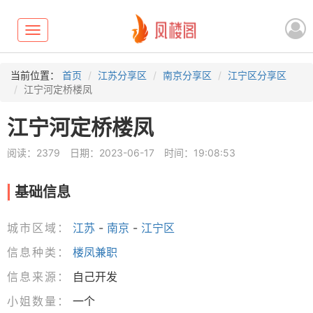
Toggle
navigation
当前位置：
首页
江苏分享区
南京分享区
江宁区分享区
江宁河定桥楼凤
江宁河定桥楼凤
阅读：2379
日期：2023-06-17
时间：19:08:53
基础信息
城市区域：
江苏
-
南京
-
江宁区
信息种类：
楼凤兼职
信息来源：
自己开发
小姐数量：
一个