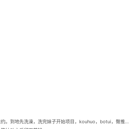
到地先洗澡，洗完妹子开始项目，kouhuo，botui，臀推…