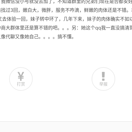
，我微信没小号就没去加了，不知道群里的兄弟们现在是否都安
前找过3回，嫩白大，微胖，服务不咋滴，鲜嫩的肉体还是不错。
又去体验一回，妹子转中环了，几年下来，妹子的肉体确实不如
商大群体里还是算不错的吧。。。另：她这个qq我一直没搞清
又像代聊又像她自己。。。。搞不懂。
打赏
举报