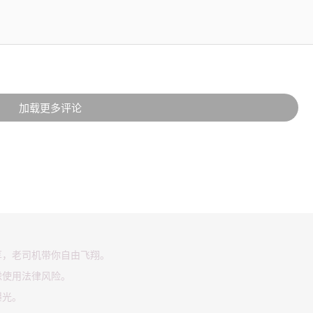
加载更多评论
享，老司机带你自由飞翔。
虑使用法律风险。
曝光。