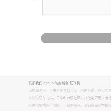
联系我们
github
防封域名
纸飞机
凤楼阁论坛，自由分享信息论坛，自由开放，信息共
本站仅服务北美，日本和台湾地区，其他地区用户考
凡是现要求先付款的，一律是骗子，请到曝光区举报