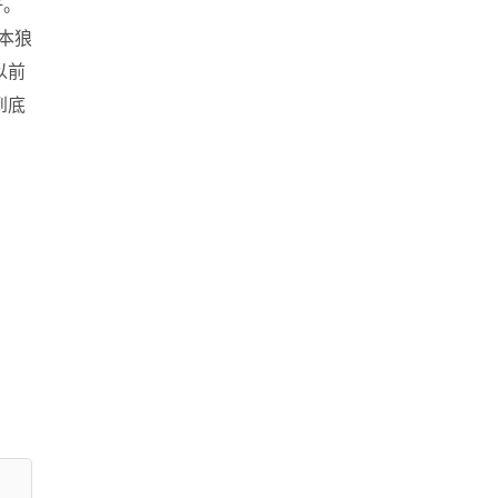
好。
本狼
以前
到底