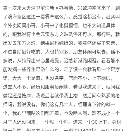
第一次来大天津卫滨海新区办事情，兴致冲冲就来了，到
了滨海新区这边一看雾草这么荒，感觉啥都没有，赶紧叫
个外卖问问小哥，小哥来了也挺懵懂，也不大知道具体
的，跟我说有个金元宝东方之珠洗浴还可以。那行吧，就
出发去东方之珠，结果尼玛纯绿的，我竟然还买了套票，
不过自助挺好吃的，人也特别多，朋友休闲可以去。话不
多说，从纯绿出来心里难受，沿着新港路闲逛，看看能不
能发掘一些养生足浴什么的，走了没一会就看见一个足疗
馆，大大一个足道，也没名字，店面不小，上下两层，一
进去人不多，经历和服务员闲聊，看见我进来了，就问我
做足还是按摩，我说后者就带我上楼，然后问有熟悉的老
师吗，我说没有，你们这有几个人，经理说下钟的就一
个，我心里嘀咕这们都开着，也没啥人啊，难不成小一个
月了人还没回来，一个就一个吧。进来一个30上下，身材
挺一般的，但是态度还可以，一说项目400起，而且400只