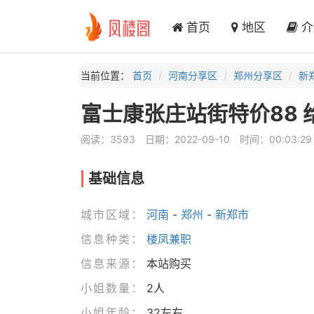
首页
地区
介
当前位置：
首页
河南分享区
郑州分享区
新
富士康张庄站街特价88 
阅读：3593
日期：2022-09-10
时间：00:03:29
基础信息
城市区域：
河南
-
郑州
-
新郑市
信息种类：
楼凤兼职
信息来源：
本站购买
小姐数量：
2人
小姐年龄：
32左右