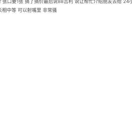
张口要1张 搞了搞价最后说88吉利 说让帮忙介绍朋友去给 24
长相中等 可以射嘴里 非常骚