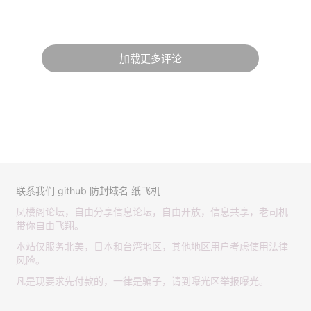
加载更多评论
联系我们
github
防封域名
纸飞机
凤楼阁论坛，自由分享信息论坛，自由开放，信息共享，老司机
带你自由飞翔。
本站仅服务北美，日本和台湾地区，其他地区用户考虑使用法律
风险。
凡是现要求先付款的，一律是骗子，请到曝光区举报曝光。