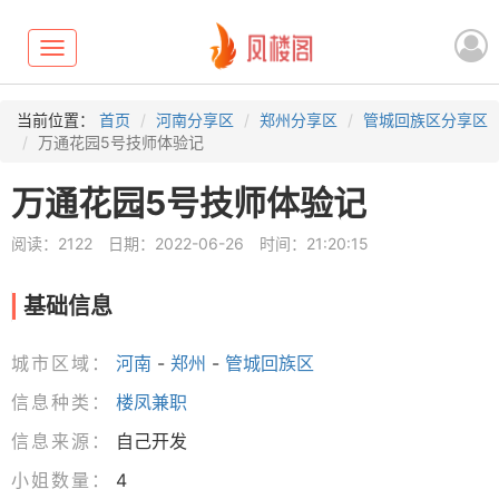
Toggle
navigation
当前位置：
首页
河南分享区
郑州分享区
管城回族区分享区
万通花园5号技师体验记
万通花园5号技师体验记
阅读：2122
日期：2022-06-26
时间：21:20:15
基础信息
城市区域：
河南
-
郑州
-
管城回族区
信息种类：
楼凤兼职
信息来源：
自己开发
小姐数量：
4