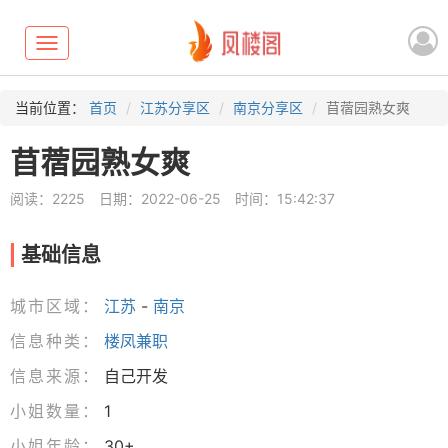
Toggle
navigation
当前位置：
首页
江苏分享区
南京分享区
苜蓿园熟女爽
苜蓿园熟女爽
阅读：2225
日期：2022-06-25
时间：15:42:37
基础信息
城市区域：
江苏
-
南京
信息种类：
楼凤兼职
信息来源：
自己开发
小姐数量：
1
小姐年龄：
30+