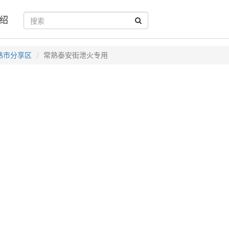
绍
熟市分享区
常熟泰安街泄火专用