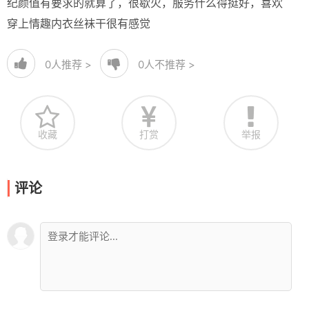
纪颜值有要求的就算了，很歇火，服务什么得挺好，喜欢
穿上情趣内衣丝袜干很有感觉
0
人推荐 >
0
人不推荐 >
收藏
打赏
举报
评论