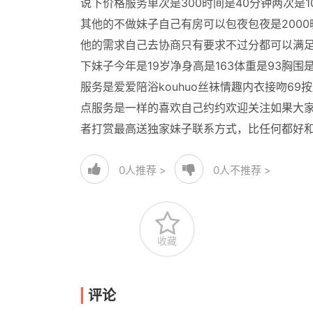
说下价格服务单次是300时间是40分钟两次是1
其他的不做妹子自己有房可以包夜包夜是200
他的需求自己去协商只有要求不过分都可以满
下妹子今年是19岁净身高是163体重是93胸围是
服务是爱爱陪浴kouhuo丝袜情趣内衣接吻69
点服务是一样的喜欢自己约约欢迎关注如果大
者打赏最高送独家妹子联系方式，比任何都好
0
人推荐 >
0
人不推荐 >
收藏
评论