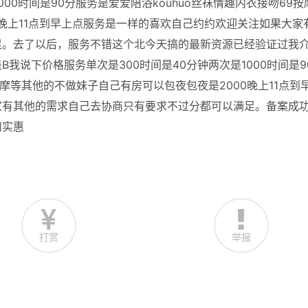
000时间是90分服务是爱爱陪浴kouhuo丝袜情趣内衣接吻69按
0晚上11点到早上点服务是一样的喜欢自己约约欢迎关注如果大家
足。去了以后，服务不错这个北今天搞的最新资源已经验证过我
B我说下价格服务单次是300时间是40分钟两次是1000时间是9
按摩等其他的不做妹子自己有房可以包夜包夜是2000晚上11点到
家有其他的需求自己去协商只有要求不过分都可以满足。备案成
和实惠
打赏
举报