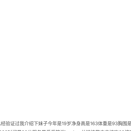
验证过我介绍下妹子今年是19岁净身高是163体重是93胸围是