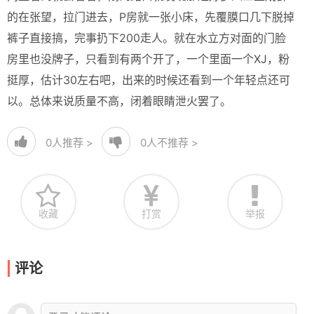
的在张望，拉门进去，P房就一张小床，先覆膜口几下脱掉
裤子直接搞，完事扔下200走人。就在水立方对面的门脸
房里也没牌子，只看到有两个开了，一个里面一个XJ，粉
挺厚，估计30左右吧，出来的时候还看到一个年轻点还可
以。总体来说质量不高，闭着眼睛泄火罢了。
0
人推荐 >
0
人不推荐 >
收藏
打赏
举报
评论