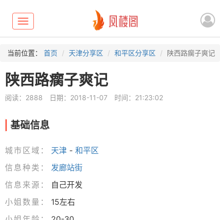
Toggle
navigation
当前位置：
首页
天津分享区
和平区分享区
陕西路瘸子爽记
陕西路瘸子爽记
阅读：2888
日期：2018-11-07
时间：21:23:02
基础信息
城市区域：
天津
-
和平区
信息种类：
发廊站街
信息来源：
自己开发
小姐数量：
15左右
小姐年龄：
20-30