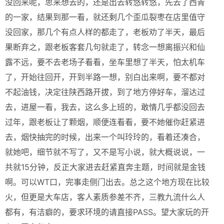
没回来呢，思来想去的，还是出去转悠转悠，先去了西青
的一家，结果到那一看，就还剩几个歪瓜裂枣在店里值守
没回家，那几个有点人样的都走了，老板劝了半天，最后
果断弃之，跟老板客套几句就走了，转念一想离振兴和仙
露不远，要不去老场子看看，坐车里想了半天，怕太机车
了，开始往回开，开到半路一想，别白出来啊，要不都对
不起油钱，决定往陕西路开拔，到了地方停好车，溜达过
去，进屋一看，我去，这么多上班的，敢情几乎都没回去
过年，跟老板让了颗烟，顺便连看看，要不她催你赶紧进
去，烟快抽完的时候，出来一个叫玲玲的，看着还凑合，
就她吧，细节就不写了，又不是写小说，就大概说说，一
共就15分钟，反正大家进去赶紧直奔主题，时间就是金钱
啊。可以WT口，完事走侧门出去。总之这个地方现在比较
火，但更是大车店，客人素质参差不齐，三教九流什么人
都有，有洁癖的，要求环境的请直接PASS。望大家玩的开