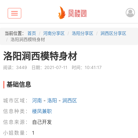
Toggle
navigation
当前位置：
首页
河南分享区
洛阳分享区
涧西区分享区
洛阳涧西模特身材
洛阳涧西模特身材
阅读：3449
日期：2021-07-11
时间：10:41:17
基础信息
城市区域：
河南
-
洛阳
-
涧西区
信息种类：
楼凤兼职
信息来源：
自己开发
小姐数量：
1