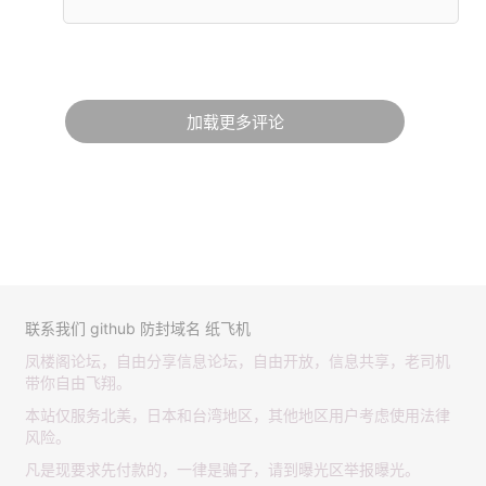
加载更多评论
联系我们
github
防封域名
纸飞机
凤楼阁论坛，自由分享信息论坛，自由开放，信息共享，老司机
带你自由飞翔。
本站仅服务北美，日本和台湾地区，其他地区用户考虑使用法律
风险。
凡是现要求先付款的，一律是骗子，请到曝光区举报曝光。