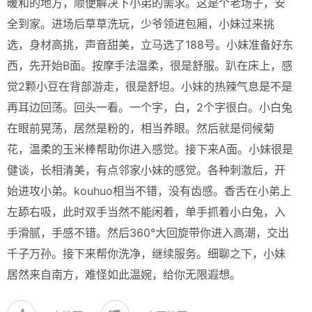
暖和的地方，顺便解决下小弟的需求。这是个老场子，安
全到家。进场后草草洗玩，少爷领进包厢，小妹过来挑
选，身材高挑，声音甜美，立马选了188号。小妹准备好东
西，先开始B面。按摩手法温柔，很是舒服。趴在床上，感
觉2颗小豆在背部游走，很是舒坦。小妹的热辣气息是不是
再耳边回荡。回头一看。一个字，白，2个字很白。小白兔
在眼前晃荡，居然是粉的，相当养眼。然后就是伺候菊
花，温柔的玉米棒帮助你进入感觉。接下来A面。小妹很是
健谈，长相清美，有点邻家小妹的感觉。各种刺激后，开
始进攻小弟。kouhuo相当不错，没有齿感。香舌在小弟上
左舔右吸，此时双手当然不能闲着，单手抓着小白兔，入
手滑腻，手感不错。然后360°大回旋带你进入高潮，交出
千子万孙。接下来帮你洗净，继续服务。细聊之下，小妹
居然来自南方，难怪如此温婉，给你无限遐想。