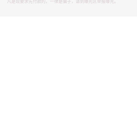
凡是现要求先付款的，一律是骗子，请到曝光区举报曝光。