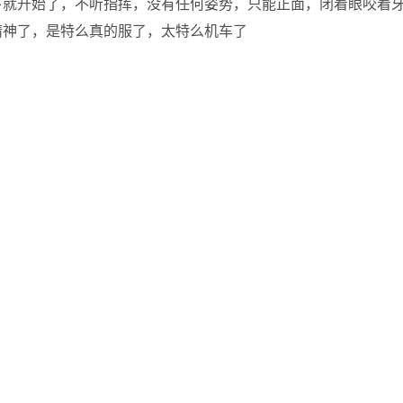
下就开始了，不听指挥，没有任何姿势，只能正面，闭着眼咬着
精神了，是特么真的服了，太特么机车了