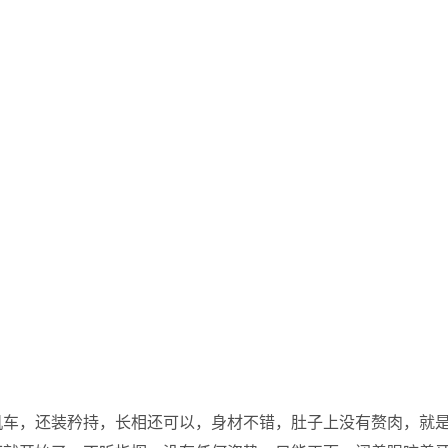
机车，还装矜持，长相还可以，身材不错，肚子上没有赘肉，就