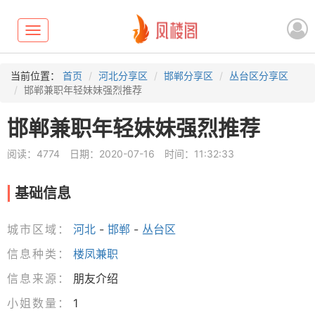
Toggle
navigation
当前位置：
首页
河北分享区
邯郸分享区
丛台区分享区
邯郸兼职年轻妹妹强烈推荐
邯郸兼职年轻妹妹强烈推荐
阅读：4774
日期：2020-07-16
时间：11:32:33
基础信息
城市区域：
河北
-
邯郸
-
丛台区
信息种类：
楼凤兼职
信息来源：
朋友介绍
小姐数量：
1