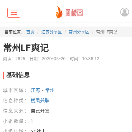
Toggle
navigation
当前位置：
首页
江苏分享区
常州分享区
常州LF爽记
常州LF爽记
阅读：2625
日期：2020-05-20
时间：10:36:12
基础信息
城市区域：
江苏
-
常州
信息种类：
楼凤兼职
信息来源：
自己开发
小姐数量：
1
小姐年龄：
30往上