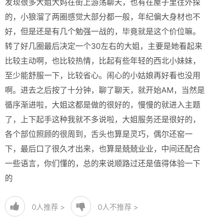
发现很多大姐大妈在街上游荡聊天，也有在屋子里往外探
的，小狼溜了两圈感觉大部分都一般，年纪偏大身材也不
好，但是还是有几个勉强一战的，毕竟就是这个价位嘛。
转了好几圈最后决定一个30左右的大姐，主要是她看起来
比较主动啊，也比较热情，比起有些年轻的西北小妹妹，
至少能舒服一下，比较省心。闹心的小姑娘再好看也没用
啊。进去之后按了十分钟，聊了聊天，就开始AM，当然是
循序渐进啦，大姐这都是做的很好的，慢慢的就进入主题
了，上下起手这种我就不多说啦，大姐服务还是很好的，
各个部位照顾的很周到，舌头也算是灵巧，偶尔还窑一
下，最后口了很久才出来，也算是兢兢业业，中间还配合
一些语言，你们懂的，总的来说顺路过还是值得体验一下
的
0
人推荐 >
0
人不推荐 >