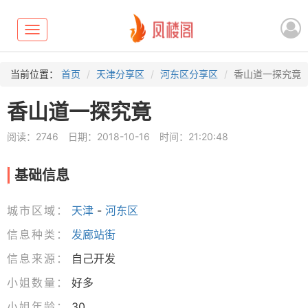
Toggle
navigation
当前位置：
首页
天津分享区
河东区分享区
香山道一探究竟
香山道一探究竟
阅读：2746
日期：2018-10-16
时间：21:20:48
基础信息
城市区域：
天津
-
河东区
信息种类：
发廊站街
信息来源：
自己开发
小姐数量：
好多
小姐年龄：
30