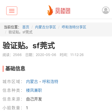
Toggle
navigation
当前位置：
首页
内蒙古分享区
呼和浩特分享区
验证贴。sf莞式
验证贴。sf莞式
阅读：2566
日期：2020-05-06
时间：11:12:26
基础信息
城市区域：
内蒙古
-
呼和浩特
信息种类：
楼凤兼职
信息来源：
自己开发
小姐数量：
1