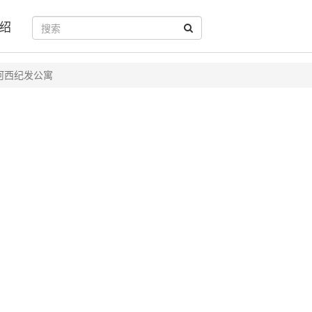
绍
河西纪发公寓