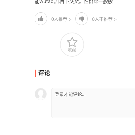
能wutao,几百下交货。性价比一般般
0
人推荐 >
0
人不推荐 >
收藏
评论